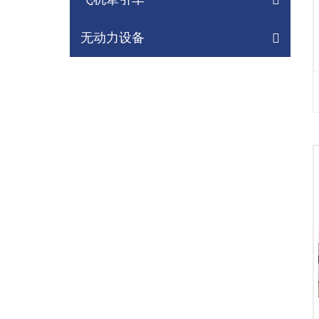
无动力设备