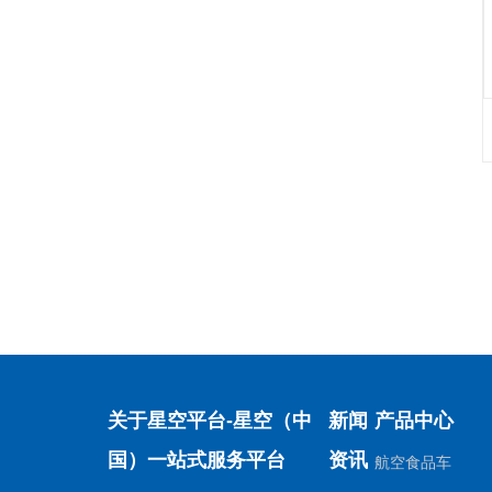
关于星空平台-星空（中
新闻
产品中心
国）一站式服务平台
资讯
航空食品车