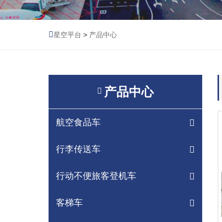
星空平台
>
产品中心
产品中心
航空食品车
行李传送车
行动不便旅客登机车
客梯车